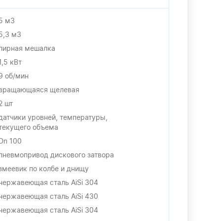
5 м3
5,3 м3
лирная мешалка
1,5 кВт
9 об/мин
вращающаяся щелевая
2 шт
датчики уровней, температуры,
текущего объема
Dn 100
пневмопривод дискового затвора
змеевик по колбе и днищу
нержавеющая сталь AiSi 304
нержавеющая сталь AiSi 430
нержавеющая сталь AiSi 304