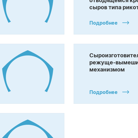
отводящемся кр
сыров типа рико
Подробнее
Сыроизготовите
режуще-вымеш
механизмом
Подробнее