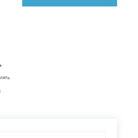
»
лять
й