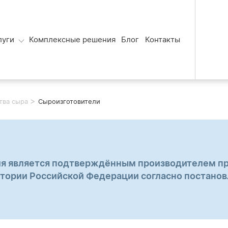
луги
Комплексные решения
Блог
Контакты
>
тва сыра
Сыроизготовители
я является подтверждённым производителем п
итории Российской Федерации согласно постано