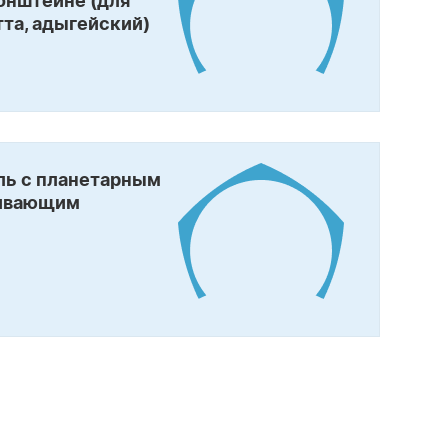
онштейне (для
тта, адыгейский)
ль с планетарным
ивающим