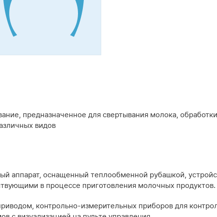
ание, предназначенное для свертывания молока, обработк
различных видов
ный аппарат, оснащенный теплообменной рубашкой, устрой
ствующими в процессе приготовления молочных продуктов.
 приводом, контрольно-измерительных приборов для контро
в с визуализацией на пульте управления.